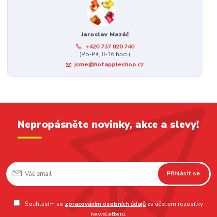
Jaroslav Mazáč
+420 737 820 740
(Po-Pá, 8-16 hod.)
jsme@hotappleshop.cz
Nepropásněte novinky, akce a slevy!
Přihlásit se
Souhlasím se
zpracováním osobních údajů
za účelem rozesílky
newsletteru.