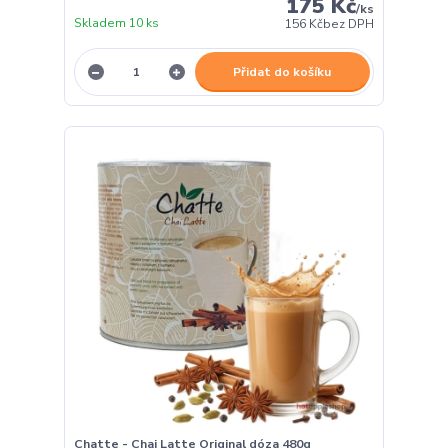
175 Kč
/
ks
Skladem 10 ks
156 Kč
bez DPH
Přidat do košíku
Chatte - Chai Latte Original dóza 480g