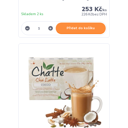
253 Kč
/
ks
Skladem 2 ks
226 Kč
bez DPH
Přidat do košíku