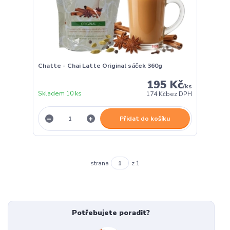
Chatte - Chai Latte Original sáček 360g
195 Kč
/
ks
Skladem 10 ks
174 Kč
bez DPH
Přidat do košíku
strana
z 1
Potřebujete poradit?