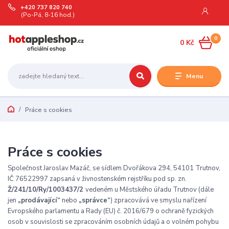
+420 737 820 740
(Po-Pá, 8-16 hod.)
0
0 Kč
Menu
Práce s cookies
Práce s cookies
Společnost Jaroslav Mazáč, se sídlem Dvořákova 294, 54101 Trutnov,
IČ 76522997 zapsaná
v živnostenském rejstříku pod sp. zn.
Ž/241/10/Ry/1003437/2
vedeném u Městského úřadu Trutnov (dále
jen
„prodávající“
nebo
„správce“
) zpracovává ve smyslu nařízení
Evropského parlamentu a Rady (EU) č. 2016/679 o ochraně fyzických
osob v souvislosti se zpracováním osobních údajů a o volném pohybu