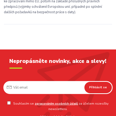
ke zpracování mimo EU, potom na základě příslušných právních
předpisů (výjimky schválené Evropskou unií, případně po splnění
dalších požadavků na bezpečnost práce s daty).
Nepropásněte novinky, akce a slevy!
Přihlásit se
Souhlasím se
zpracováním osobních údajů
za účelem rozesílky
newsletteru.