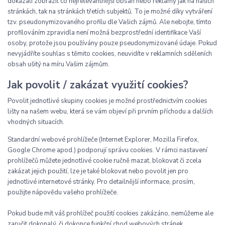
dokázali zobrazit co nejrelevantnější obsah nebo reklamy jak na našich
stránkách, tak na stránkách třetích subjektů. To je možné díky vytváření
tzv. pseudonymizovaného profilu dle Vašich zájmů. Ale nebojte, tímto
profilováním zpravidla není možná bezprostřední identifikace Vaší
osoby, protože jsou používány pouze pseudonymizované údaje. Pokud
nevyjádříte souhlas s těmito cookies, neuvidíte v reklamních sděleních
obsah ušitý na míru Vašim zájmům.
Jak povolit / zakázat využití cookies?
Povolit jednotlivé skupiny cookies je možné prostřednictvím cookies
lišty na našem webu, která se vám objeví při prvním příchodu a dalších
vhodných situacích.
Standardní webové prohlížeče (Internet Explorer, Mozilla Firefox,
Google Chrome apod.) podporují správu cookies. V rámci nastavení
prohlížečů můžete jednotlivé cookie ručně mazat, blokovat či zcela
zakázat jejich použití, lze je také blokovat nebo povolit jen pro
jednotlivé internetové stránky. Pro detailnější informace, prosím,
použijte nápovědu vašeho prohlížeče.
Pokud bude mít váš prohlížeč použití cookies zakázáno, nemůžeme ale
zaručit dokonalý, či dokonce funkční chod webových stránek.