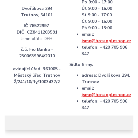
Po 9:00 - 17:00
Dvořákova 294
Út 9:00 - 16:00
Trutnov, 54101
St 9:00 - 17:00
Čt 9:00 - 16:00
IČ 76522997
Pá 9:00 - 15:00
DIČ CZ8411203581
email:
Jsme plátci DPH
jsme@hotappleshop.cz
telefon: +420 705 906
č.ú. Fio Banka -
347
2300639964/2010
Sídlo firmy:
evidující úřad: 361005 -
Městský úřad Trutnov
adresa: Dvořákova 294,
Ž/241/10/Ry/1003437/2
Trutnov
email:
jsme@hotappleshop.cz
telefon: +420 705 906
347