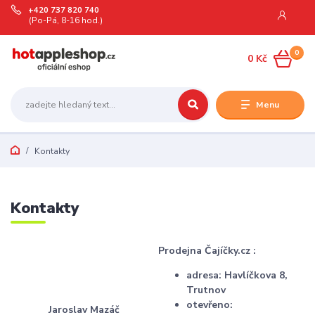
+420 737 820 740
(Po-Pá, 8-16 hod.)
0
0 Kč
Menu
Kontakty
Kontakty
Prodejna Čajíčky.cz :
adresa: Havlíčkova 8,
Trutnov
otevřeno:
Jaroslav Mazáč