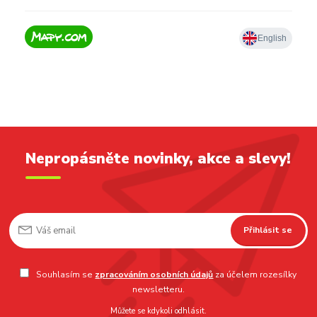
Nepropásněte novinky, akce a slevy!
Přihlásit se
Souhlasím se
zpracováním osobních údajů
za účelem rozesílky
newsletteru.
Můžete se kdykoli odhlásit.