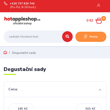
+420 737 820 740
(Po-Pá, 8-16 hod.)
0
0 Kč
Menu
Degustační sady
Degustační sady
Cena:
Kč
Kč