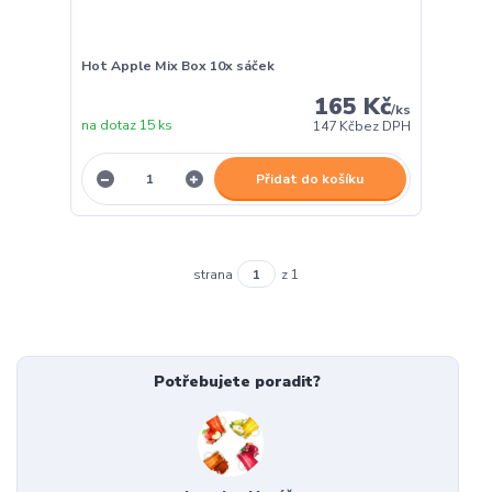
Hot Apple Mix Box 10x sáček
165 Kč
/
ks
na dotaz 15 ks
147 Kč
bez DPH
Přidat do košíku
strana
z 1
Potřebujete poradit?