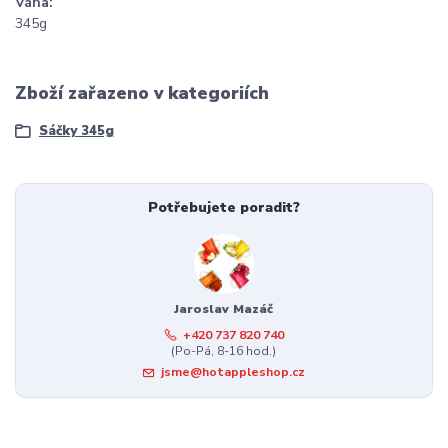
Váha:
345g
Zboží zařazeno v kategoriích
Sáčky 345g
Potřebujete poradit?
Jaroslav Mazáč
+420 737 820 740
(Po-Pá, 8-16 hod.)
jsme@hotappleshop.cz