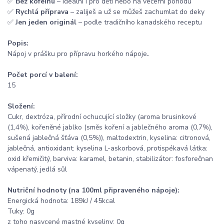
✅
Bez kofeinu
– ideální i pro děti nebo na večerní pohodu
✅
Rychlá příprava
– zaliješ a už se můžeš zachumlat do deky
✅
Jen jeden originál
– podle tradičního kanadského receptu
Popis:
Nápoj v prášku pro přípravu horkého nápoje
.
Počet porcí v balení:
15
Složení:
Cukr, dextróza, přírodní ochucující složky (aroma brusinkové
(1,4%), kořeněné jablko (směs koření a jablečného aroma (0,7%),
sušená jablečná šťáva (0,5%)), maltodextrin, kyselina: citronová,
jablečná, antioxidant: kyselina L-askorbová, protispékavá látka:
oxid křemičitý, barviva: karamel, betanin, stabilizátor: fosforečnan
vápenatý, jedlá sůl
Nutriční hodnoty (na 100ml připraveného nápoje):
Energická hodnota: 189kJ / 45kcal
Tuky: 0g
z toho nasycené mastné kyseliny: 0g