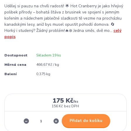
Udělej si pauzu na chvíli radosti! 🌟 Hot Cranberry je jako hřejivý
polibek přírody – bohatá šťáva z brusinek ve spojení s jemným
kořením a nádechem jablečné sladkosti tě vezme na procházku
kanadskými lesy, aniž bys musel opustit pohodlí domova. 🔄
Horký i studený? Žádný problém!🔥❄️ Jedna směs, dvě mo...
celý
popis
Dostupnost
Skladem 19 ks
Měrná cena
466,67 Kč / kg
Balení
0.375 kg
175 Kč
/
ks
156 Kč
bez DPH
Přidat do košíku