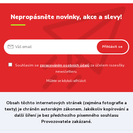
Nepropásněte novinky, akce a slevy!
Přihlásit se
Souhlasím se
zpracováním osobních údajů
za účelem rozesílky
newsletteru.
Můžete se kdykoli odhlásit.
Obsah těchto internetových stránek (zejména fotografie a
texty) je chráněn autorským zákonem. Jakékoliv kopírování a
další šíření je bez předchozího písemného souhlasu
Provozovatele zakázané.