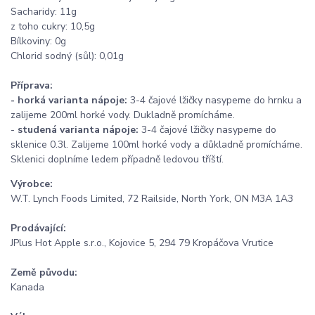
Sacharidy: 11g
z toho cukry: 10,5g
Bílkoviny: 0g
Chlorid sodný (sůl): 0,01g
Příprava:
-
horká varianta nápoje:
3-4 čajové lžičky nasypeme do hrnku a
zalijeme 200ml horké vody. Dukladně promícháme.
-
studená varianta nápoje:
3-4 čajové lžičky nasypeme do
sklenice 0.3l. Zalijeme 100ml horké vody a důkladně promícháme.
Sklenici doplníme ledem případně ledovou tříští.
Výrobce:
W.T. Lynch Foods Limited, 72 Railside, North York, ON M3A 1A3
Prodávající:
JPlus Hot Apple s.r.o., Kojovice 5, 294 79 Kropáčova Vrutice
Země původu:
Kanada