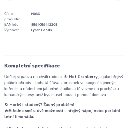
Číslo
H03D
produktu:
EAN kód:
8594059442208
Výrobce:
Lynch Foods
Kompletní specifikace
Udělej si pauzu na chvíli radosti! 🌟
Hot Cranberry
je jako hřejivý
polibek přírody – bohatá šťáva z brusinek ve spojení s jemným
kořením a nádechem jablečné sladkosti tě vezme na procházku
kanadskými lesy, aniž bys musel opustit pohodlí domova.
🔄
Horký i studený? Žádný problém!
🔥❄️ Jedna směs, dvě možnosti – hřejivý nápoj nebo parádní
letní limonáda.