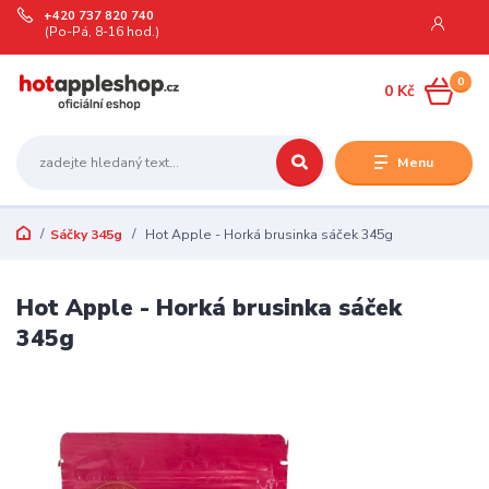
+420 737 820 740
(Po-Pá, 8-16 hod.)
0
0 Kč
Menu
Sáčky 345g
Hot Apple - Horká brusinka sáček 345g
Hot Apple - Horká brusinka sáček
345g