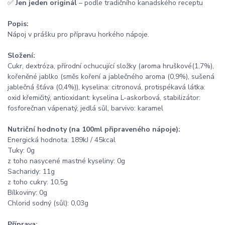
✅
Jen jeden originál
– podle tradičního kanadského receptu
Popis:
Nápoj v prášku pro přípravu horkého nápoje.
Složení:
Cukr, dextróza, přírodní ochucující složky (aroma hruškové(1,7%),
kořeněné jablko (směs koření a jablečného aroma (0,9%), sušená
jablečná šťáva (0,4%)), kyselina: citronová, protispékavá látka:
oxid křemičitý, antioxidant: kyselina L-askorbová, stabilizátor:
fosforečnan vápenatý, jedlá sůl, barvivo: karamel
Nutriční hodnoty (na 100ml připraveného nápoje):
Energická hodnota: 189kJ / 45kcal
Tuky: 0g
z toho nasycené mastné kyseliny: 0g
Sacharidy: 11g
z toho cukry: 10,5g
Bílkoviny: 0g
Chlorid sodný (sůl): 0,03g
Příprava: