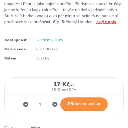
nápoj Hot Pear je jako objetí v hrníčku! Představ si sladké hrušky,
jemné koření a kapku sluníčka – to vše najdeš v jediném sáčku.
Stačí zalít horkou vodou a za pár minut se ocitneš na podzimní
procházce mezi hrušněmi. 🍂🍐 🔄 Horký i studen...
celý popis
Dostupnost
Skladem > 20 ks
Měrná cena
739,13 Kč / kg
Balení
0.023 kg
17 Kč
/
ks
15 Kč
bez DPH
Přidat do košíku
Číslo
H02A