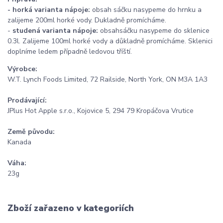
-
horká varianta nápoje:
obsah sáčku nasypeme do hrnku a
zalijeme 200ml horké vody. Dukladně promícháme.
-
studená varianta nápoje:
obsahsáčku nasypeme do sklenice
0.3l. Zalijeme 100ml horké vody a důkladně promícháme. Sklenici
doplníme ledem případně ledovou tříští.
Výrobce:
W.T. Lynch Foods Limited, 72 Railside, North York, ON M3A 1A3
Prodávající:
JPlus Hot Apple s.r.o., Kojovice 5, 294 79 Kropáčova Vrutice
Země původu:
Kanada
Váha:
23g
Zboží zařazeno v kategoriích