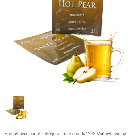
Hledáš něco, co tě zahřeje u srdce i na duši? 🌞 Voňavý ovocný