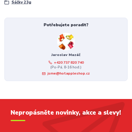
Sáčky 23g
Potřebujete poradit?
Jaroslav Mazáč
+420 737 820 740
(Po-Pá, 8-16 hod.)
jsme@hotappleshop.cz
Nepropásněte novinky, akce a slevy!