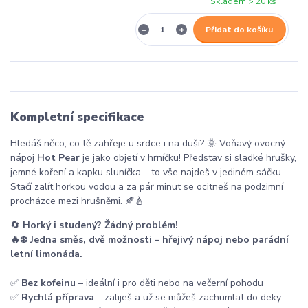
Skladem > 20 ks
Přidat do košíku
Kompletní specifikace
Hledáš něco, co tě zahřeje u srdce i na duši? 🌞 Voňavý ovocný
nápoj
Hot Pear
je jako objetí v hrníčku! Představ si sladké hrušky,
jemné koření a kapku sluníčka – to vše najdeš v jediném sáčku.
Stačí zalít horkou vodou a za pár minut se ocitneš na podzimní
procházce mezi hrušněmi. 🍂🍐
🔄
Horký i studený? Žádný problém!
🔥❄️ Jedna směs, dvě možnosti – hřejivý nápoj nebo parádní
letní limonáda.
✅
Bez kofeinu
– ideální i pro děti nebo na večerní pohodu
✅
Rychlá příprava
– zaliješ a už se můžeš zachumlat do deky