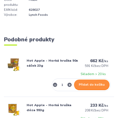
produktu:
EAN kód:
628027
Výrobce:
Lynch Foods
Podobné produkty
662 Kč
Hot Apple - Horká hruška 50x
/
ks
sáček 23g
591 Kč
bez DPH
Skladem > 20 ks
Přidat do košíku
233 Kč
Hot Apple - Horká hruška
/
ks
dóza 553g
208 Kč
bez DPH