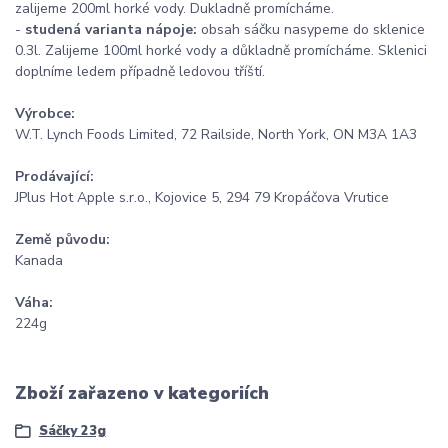
zalijeme 200ml horké vody. Dukladně promícháme.
-
studená varianta nápoje:
obsah sáčku nasypeme do sklenice
0.3l. Zalijeme 100ml horké vody a důkladně promícháme. Sklenici
doplníme ledem případně ledovou tříští.
Výrobce:
W.T. Lynch Foods Limited, 72 Railside, North York, ON M3A 1A3
Prodávající:
JPlus Hot Apple s.r.o., Kojovice 5, 294 79 Kropáčova Vrutice
Země původu:
Kanada
Váha:
224g
Zboží zařazeno v kategoriích
Sáčky 23g