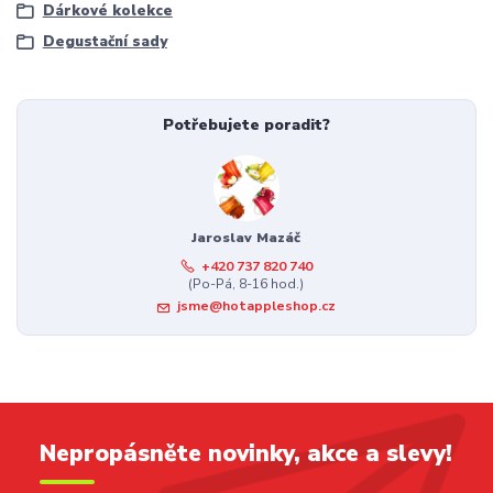
Dárkové kolekce
Degustační sady
Potřebujete poradit?
Jaroslav Mazáč
+420 737 820 740
(Po-Pá, 8-16 hod.)
jsme@hotappleshop.cz
Nepropásněte novinky, akce a slevy!