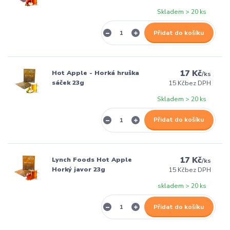
Skladem > 20 ks
Přidat do košíku
17 Kč
Hot Apple - Horká hruška
/
ks
sáček 23g
15 Kč
bez DPH
Skladem > 20 ks
Přidat do košíku
17 Kč
Lynch Foods Hot Apple
/
ks
Horký javor 23g
15 Kč
bez DPH
skladem > 20 ks
Přidat do košíku