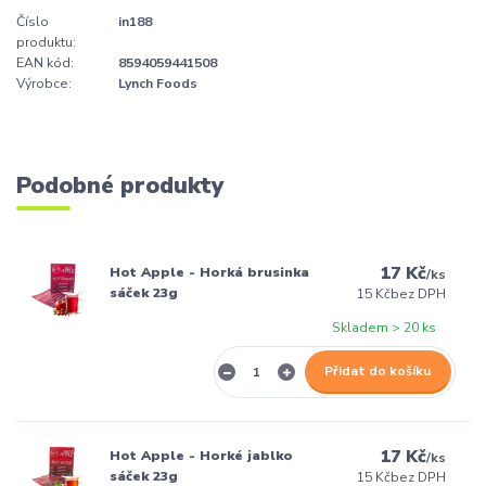
Číslo
in188
produktu:
EAN kód:
8594059441508
Výrobce:
Lynch Foods
Podobné produkty
17 Kč
Hot Apple - Horká brusinka
/
ks
sáček 23g
15 Kč
bez DPH
Skladem > 20 ks
Přidat do košíku
17 Kč
Hot Apple - Horké jablko
/
ks
sáček 23g
15 Kč
bez DPH