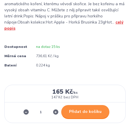
aromatického koření, kterému vévodí skořice. Je bez kofeinu a má
vysoký obsah vitamínu C. Můžete z něj připravit také osvěžující
letní drink.Popis: Nápoj v prášku pro přípravu horkého
nápoje.Obsah kolekce:Hot Apple - Horká Brusinka 23gHot...
celý
popis
Dostupnost
na dotaz 15 ks
Měrná cena
736,61 Kč / kg
Balení
0.224 kg
165 Kč
/
ks
147 Kč
bez DPH
Přidat do košíku