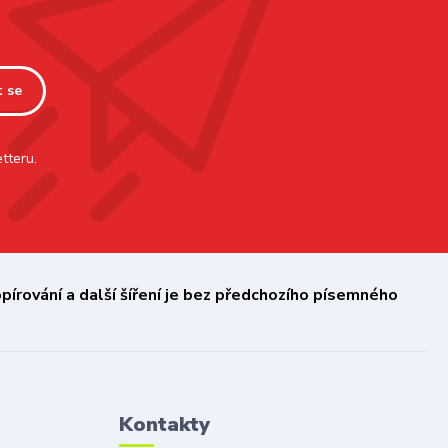
t se
tteru.
írování a další šíření je bez předchozího písemného
Kontakty