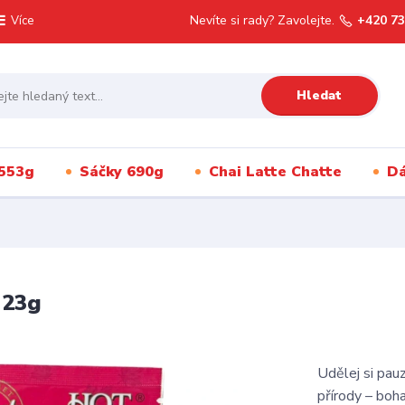
Nevíte si rady? Zavolejte.
+420 73
Více
Hledat
553g
Sáčky 690g
Chai Latte Chatte
Dá
 23g
Udělej si pauz
přírody – boh