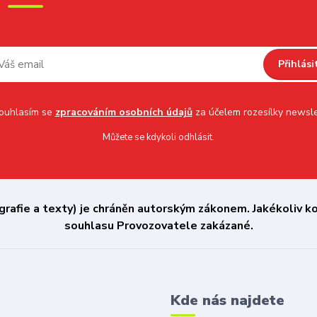
Přihlási
uhlasím se
zpracováním osobních údajů
za účelem rozesílky newsle
Můžete se kdykoli odhlásit.
afie a texty) je chráněn autorským zákonem. Jakékoliv kop
souhlasu Provozovatele zakázané.
Kde nás najdete