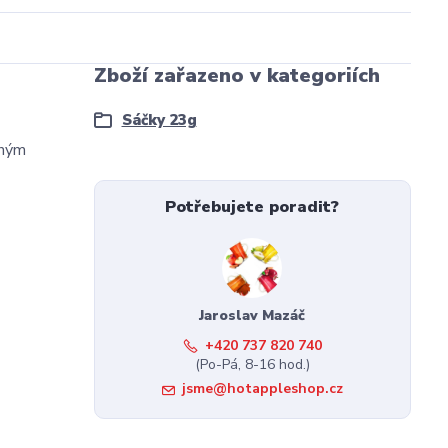
Zboží zařazeno v kategoriích
Sáčky 23g
mným
Potřebujete poradit?
Jaroslav Mazáč
+420 737 820 740
(Po-Pá, 8-16 hod.)
jsme@hotappleshop.cz