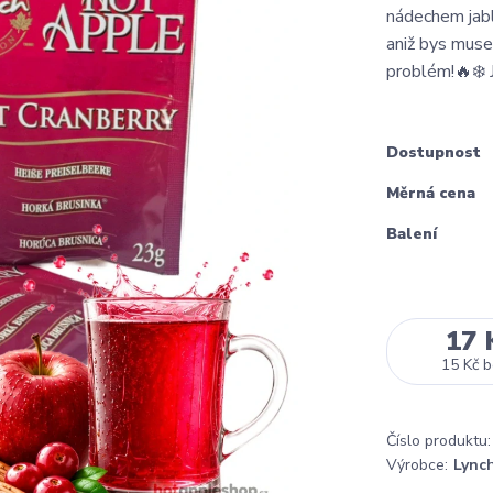
nádechem jabl
aniž bys muse
problém!🔥❄️ 
Dostupnost
Měrná cena
Balení
17 
15 Kč
b
Číslo produktu:
Výrobce:
Lync