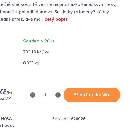
ečné sladkosti tě vezme na procházku kanadskými lesy,
l opustit pohodlí domova. 🔄 Horký i studený? Žádný
Jedna směs, dvě mo...
celý popis
Skladem > 20 ks
739,13 Kč / kg
0.023 kg
Kč
/
ks
Přidat do košíku
ez DPH
H03A
EAN kód:
628026
h Foods