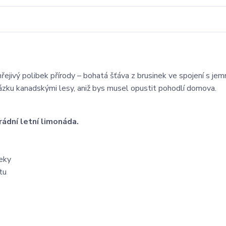
hřejivý polibek přírody – bohatá šťáva z brusinek ve spojení s je
zku kanadskými lesy, aniž bys musel opustit pohodlí domova.
rádní letní limonáda.
deky
tu