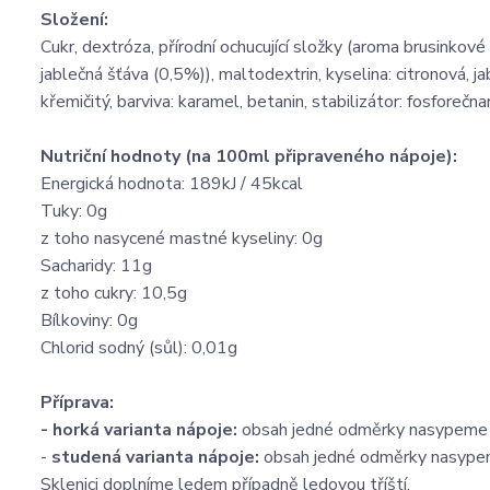
Složení:
Cukr, dextróza, přírodní ochucující složky (aroma brusinko
jablečná šťáva (0,5%)), maltodextrin, kyselina: citronová, j
křemičitý, barviva: karamel, betanin, stabilizátor: fosforečn
Nutriční hodnoty (na 100ml připraveného nápoje):
Energická hodnota: 189kJ / 45kcal
Tuky: 0g
z toho nasycené mastné kyseliny: 0g
Sacharidy: 11g
z toho cukry: 10,5g
Bílkoviny: 0g
Chlorid sodný (sůl): 0,01g
Příprava:
-
horká varianta nápoje:
obsah jedné odměrky nasypeme d
-
studená varianta nápoje:
obsah jedné odměrky nasypem
Sklenici doplníme ledem případně ledovou tříští.