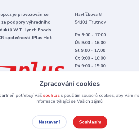
p.cz je provozován se
Havlíčkova 8
 za podpory výhradního
54101 Trutnov
duktů W.T. Lynch Foods
Po 9:00 - 17:00
ČR společnosti JPlus Hot
Út 9:00 - 16:00
St 9:00 - 17:00
Čt 9:00 - 16:00
Pá 9:00 - 15:00
Zpracování cookies
artneři potřebují Váš
souhlas
s použitím souborů cookies, aby Vám mo
informace týkající se Vašich zájmů.
Upravit sběr cookies.
Souhlasím
Nastavení