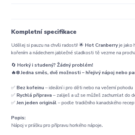
Kompletní specifikace
Udělej si pauzu na chvíli radosti! 🌟
Hot Cranberry
je jako 
kořením a nádechem jablečné sladkosti tě vezme na prochá
🔄
Horký i studený? Žádný problém!
🔥❄️ Jedna směs, dvě možnosti – hřejivý nápoj nebo pa
✅
Bez kofeinu
– ideální i pro děti nebo na večerní pohodu
✅
Rychlá příprava
– zaliješ a už se můžeš zachumlat do 
✅
Jen jeden originál
– podle tradičního kanadského recep
Popis:
Nápoj v prášku pro přípravu horkého nápoje
.