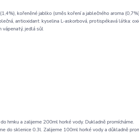
vé (1,4%), kořeněné jablko (směs koření a jablečného aroma (0,7%
ablečná, antioxidant: kyselina L-askorbová, protispékavá látka: ox
an vápenatý, jedlá sůl
o hrnku a zalijeme 200ml horké vody. Dukladně promícháme.
e do sklenice 0.3l. Zalijeme 100ml horké vody a důkladně pro