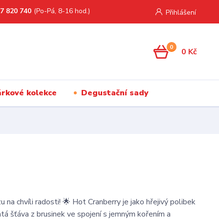
7 820 740
(Po-Pá, 8-16 hod.)
Přihlášení
0
0 Kč
rkové kolekce
Degustační sady
u na chvíli radosti! 🌟 Hot Cranberry je jako hřejivý polibek
atá šťáva z brusinek ve spojení s jemným kořením a