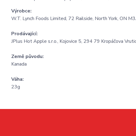
Výrobce:
W.T. Lynch Foods Limited, 72 Railside, North York, ON 
Prodávající:
JPlus Hot Apple s.r.o., Kojovice 5, 294 79 Kropáčova Vruti
Země původu:
Kanada
Váha:
23g