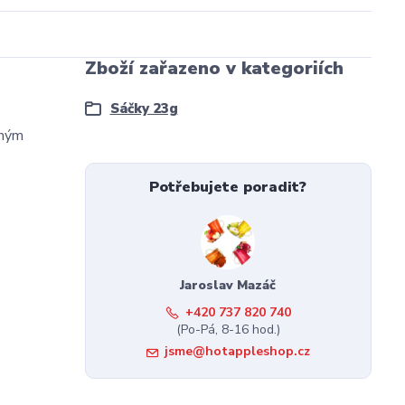
Zboží zařazeno v kategoriích
Sáčky 23g
mným
Potřebujete poradit?
Jaroslav Mazáč
+420 737 820 740
(Po-Pá, 8-16 hod.)
jsme@hotappleshop.cz