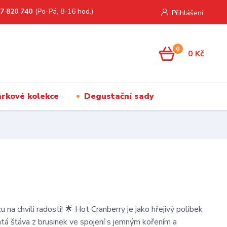
7 820 740
(Po-Pá, 8-16 hod.)
Přihlášení
0
0 Kč
rkové kolekce
Degustační sady
u na chvíli radosti! 🌟 Hot Cranberry je jako hřejivý polibek
atá šťáva z brusinek ve spojení s jemným kořením a