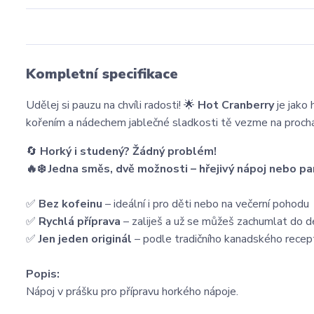
Kompletní specifikace
Udělej si pauzu na chvíli radosti! 🌟
Hot Cranberry
je jako 
kořením a nádechem jablečné sladkosti tě vezme na prochá
🔄
Horký i studený? Žádný problém!
🔥❄️ Jedna směs, dvě možnosti – hřejivý nápoj nebo pa
✅
Bez kofeinu
– ideální i pro děti nebo na večerní pohodu
✅
Rychlá příprava
– zaliješ a už se můžeš zachumlat do 
✅
Jen jeden originál
– podle tradičního kanadského recep
Popis:
Nápoj v prášku pro přípravu horkého nápoje.