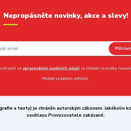
Nepropásněte novinky, akce a slevy!
Přihlási
uhlasím se
zpracováním osobních údajů
za účelem rozesílky newsle
Můžete se kdykoli odhlásit.
afie a texty) je chráněn autorským zákonem. Jakékoliv kop
souhlasu Provozovatele zakázané.