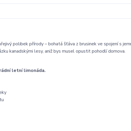
hřejivý polibek přírody – bohatá šťáva z brusinek ve spojení s je
zku kanadskými lesy, aniž bys musel opustit pohodlí domova.
rádní letní limonáda.
deky
tu