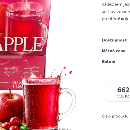
nádechem jabl
aniž bys muse
problém!🔥❄️ 
Dostupnost
Měrná cena
Balení
662
591 Kč
Číslo produktu: