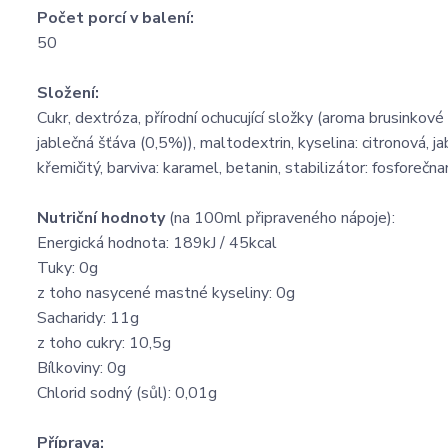
Počet porcí v balení:
50
Složení:
Cukr, dextróza, přírodní ochucující složky (aroma brusinko
jablečná šťáva (0,5%)), maltodextrin, kyselina: citronová, j
křemičitý, barviva: karamel, betanin, stabilizátor: fosforečn
Nutriční hodnoty
(na 100ml připraveného nápoje):
Energická hodnota: 189kJ / 45kcal
Tuky: 0g
z toho nasycené mastné kyseliny: 0g
Sacharidy: 11g
z toho cukry: 10,5g
Bílkoviny: 0g
Chlorid sodný (sůl): 0,01g
Příprava: