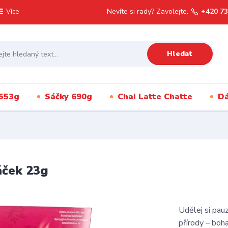
Nevíte si rady? Zavolejte.
+420 73
Více
Hledat
553g
Sáčky 690g
Chai Latte Chatte
Dá
áček 23g
Udělej si pauz
přírody – boh