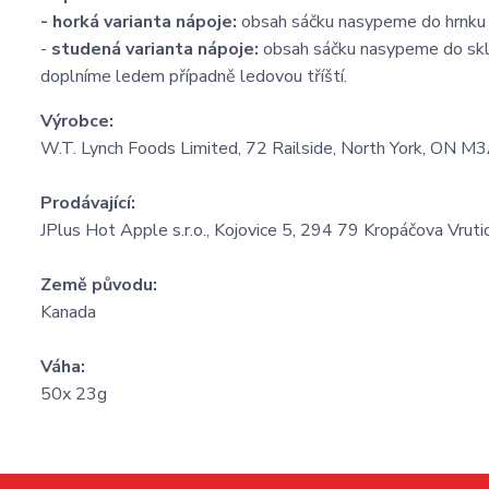
-
horká varianta nápoje:
obsah sáčku nasypeme do hrnku 
-
studená varianta nápoje:
obsah sáčku nasypeme do skle
doplníme ledem případně ledovou tříští.
Výrobce:
W.T. Lynch Foods Limited, 72 Railside, North York, ON 
Prodávající:
JPlus Hot Apple s.r.o., Kojovice 5, 294 79 Kropáčova Vruti
Země původu:
Kanada
Váha:
50x 23g