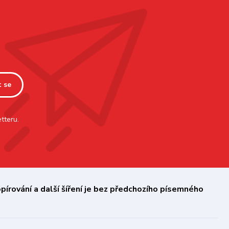
t se
tteru.
írování a další šíření je bez předchozího písemného