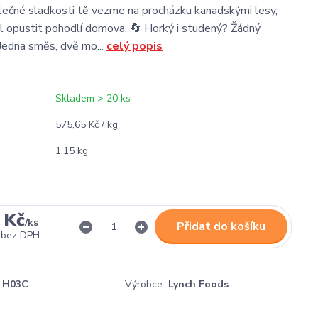
ečné sladkosti tě vezme na procházku kanadskými lesy,
l opustit pohodlí domova. 🔄 Horký i studený? Žádný
Jedna směs, dvě mo...
celý popis
Skladem > 20 ks
575,65 Kč / kg
1.15 kg
 Kč
/
ks
Přidat do košíku
bez DPH
H03C
Výrobce:
Lynch Foods