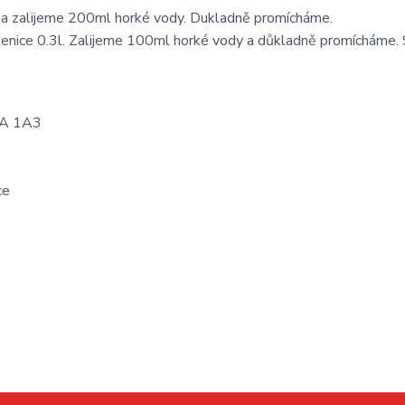
a zalijeme 200ml horké vody. Dukladně promícháme.
nice 0.3l. Zalijeme 100ml horké vody a důkladně promícháme. S
M3A 1A3
ce