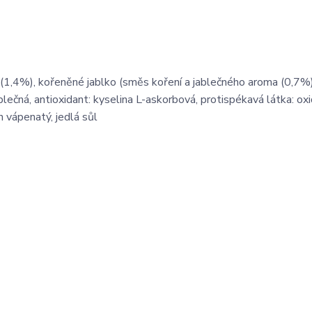
vé (1,4%), kořeněné jablko (směs koření a jablečného aroma (0,7%
ablečná, antioxidant: kyselina L-askorbová, protispékavá látka: ox
an vápenatý, jedlá sůl