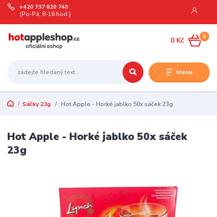
+420 737 820 740
(Po-Pá, 8-16 hod.)
0
0 Kč
Menu
Sáčky 23g
Hot Apple - Horké jablko 50x sáček 23g
Hot Apple - Horké jablko 50x sáček
23g