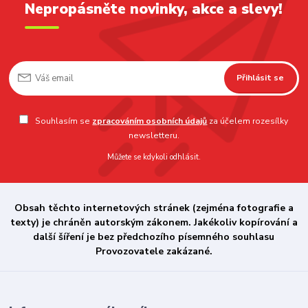
Nepropásněte novinky, akce a slevy!
Přihlásit se
Souhlasím se
zpracováním osobních údajů
za účelem rozesílky
newsletteru.
Můžete se kdykoli odhlásit.
Obsah těchto internetových stránek (zejména fotografie a
texty) je chráněn autorským zákonem. Jakékoliv kopírování a
další šíření je bez předchozího písemného souhlasu
Provozovatele zakázané.