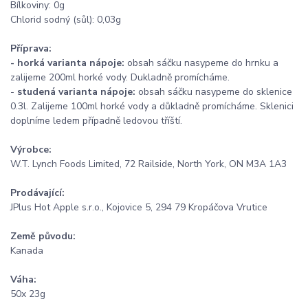
Bílkoviny: 0g
Chlorid sodný (sůl): 0,03g
Příprava:
-
horká varianta nápoje:
obsah sáčku nasypeme do hrnku a
zalijeme 200ml horké vody. Dukladně promícháme.
-
studená varianta nápoje:
obsah sáčku nasypeme do sklenice
0.3l. Zalijeme 100ml horké vody a důkladně promícháme. Sklenici
doplníme ledem případně ledovou tříští.
Výrobce:
W.T. Lynch Foods Limited, 72 Railside, North York, ON M3A 1A3
Prodávající:
JPlus Hot Apple s.r.o., Kojovice 5, 294 79 Kropáčova Vrutice
Země původu:
Kanada
Váha:
50x 23g