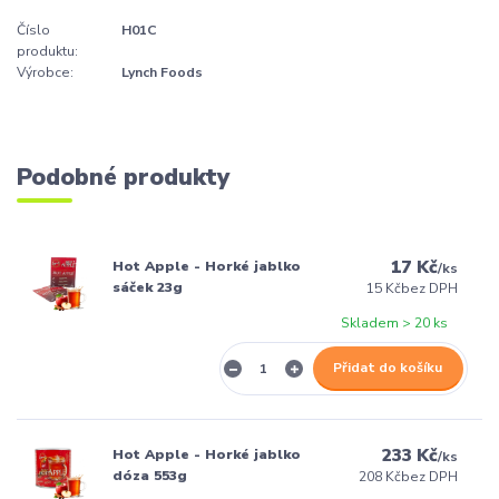
Číslo
H01C
produktu:
Výrobce:
Lynch Foods
Podobné produkty
17 Kč
Hot Apple - Horké jablko
/
ks
sáček 23g
15 Kč
bez DPH
Skladem > 20 ks
Přidat do košíku
233 Kč
Hot Apple - Horké jablko
/
ks
dóza 553g
208 Kč
bez DPH