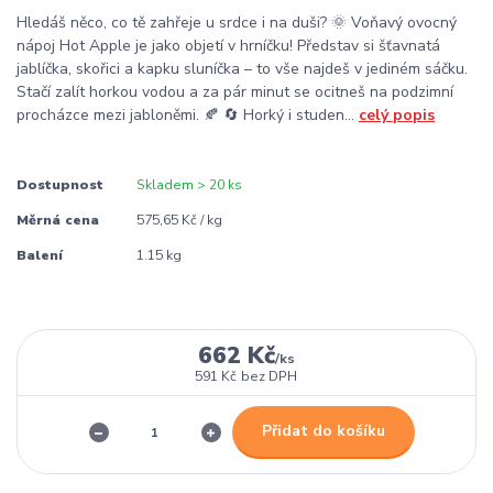
Hledáš něco, co tě zahřeje u srdce i na duši? 🌞 Voňavý ovocný
nápoj Hot Apple je jako objetí v hrníčku! Představ si šťavnatá
jablíčka, skořici a kapku sluníčka – to vše najdeš v jediném sáčku.
Stačí zalít horkou vodou a za pár minut se ocitneš na podzimní
procházce mezi jabloněmi. 🍂 🔄 Horký i studen...
celý popis
Dostupnost
Skladem > 20 ks
Měrná cena
575,65 Kč / kg
Balení
1.15 kg
662 Kč
/
ks
591 Kč
bez DPH
Přidat do košíku