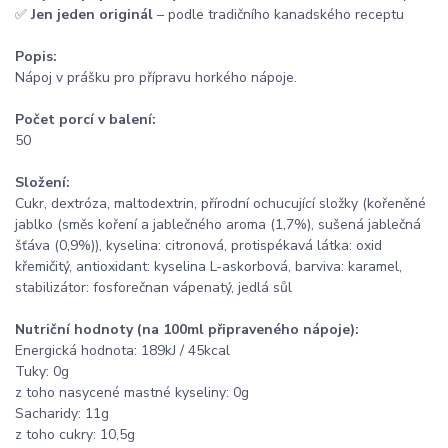
✅
Jen jeden originál
– podle tradičního kanadského receptu
Popis:
Nápoj v prášku pro přípravu horkého nápoje.
Počet porcí v balení:
50
Složení:
Cukr, dextróza, maltodextrin, přírodní ochucující složky (kořeněné
jablko (směs koření a jablečného aroma (1,7%), sušená jablečná
šťáva (0,9%)), kyselina: citronová, protispékavá látka: oxid
křemičitý, antioxidant: kyselina L-askorbová, barviva: karamel,
stabilizátor: fosforečnan vápenatý, jedlá sůl
Nutriční hodnoty (na 100ml připraveného nápoje):
Energická hodnota: 189kJ / 45kcal
Tuky: 0g
z toho nasycené mastné kyseliny: 0g
Sacharidy: 11g
z toho cukry: 10,5g