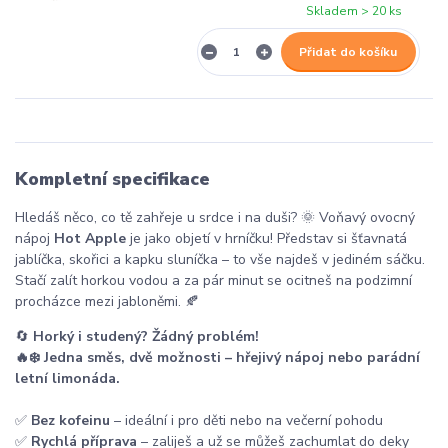
Skladem > 20 ks
Přidat do košíku
Kompletní specifikace
Hledáš něco, co tě zahřeje u srdce i na duši? 🌞 Voňavý ovocný
nápoj
Hot Apple
je jako objetí v hrníčku! Představ si šťavnatá
jablíčka, skořici a kapku sluníčka – to vše najdeš v jediném sáčku.
Stačí zalít horkou vodou a za pár minut se ocitneš na podzimní
procházce mezi jabloněmi. 🍂
🔄
Horký i studený? Žádný problém!
🔥❄️ Jedna směs, dvě možnosti – hřejivý nápoj nebo parádní
letní limonáda.
✅
Bez kofeinu
– ideální i pro děti nebo na večerní pohodu
✅
Rychlá příprava
– zaliješ a už se můžeš zachumlat do deky