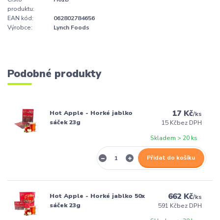
produktu:
EAN kód:
062802784656
Výrobce:
Lynch Foods
Podobné produkty
17 Kč
Hot Apple - Horké jablko
/
ks
sáček 23g
15 Kč
bez DPH
Skladem > 20 ks
Přidat do košíku
662 Kč
Hot Apple - Horké jablko 50x
/
ks
sáček 23g
591 Kč
bez DPH