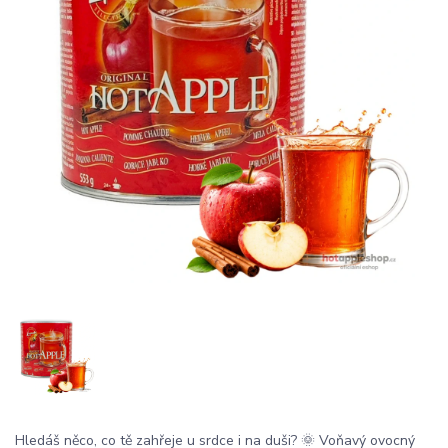
Hledáš něco, co tě zahřeje u srdce i na duši? 🌞 Voňavý ovocný