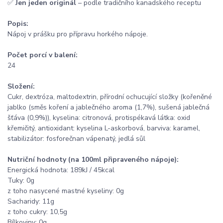
✅
Jen jeden originál
– podle tradičního kanadského receptu
Popis:
Nápoj v prášku pro přípravu horkého nápoje.
Počet porcí v balení:
24
Složení:
Cukr, dextróza, maltodextrin, přírodní ochucující složky (kořeněné
jablko (směs koření a jablečného aroma (1,7%), sušená jablečná
šťáva (0,9%)), kyselina: citronová, protispékavá látka: oxid
křemičitý, antioxidant: kyselina L-askorbová, barviva: karamel,
stabilizátor: fosforečnan vápenatý, jedlá sůl
Nutriční hodnoty (na 100ml připraveného nápoje):
Energická hodnota: 189kJ / 45kcal
Tuky: 0g
z toho nasycené mastné kyseliny: 0g
Sacharidy: 11g
z toho cukry: 10,5g
Bílkoviny: 0g