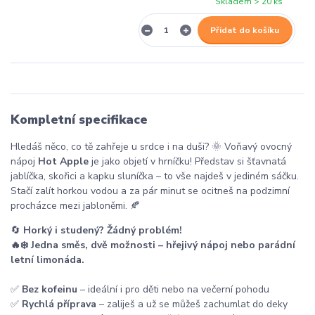
Skladem > 20 ks
Přidat do košíku
Kompletní specifikace
Hledáš něco, co tě zahřeje u srdce i na duši? 🌞 Voňavý ovocný
nápoj
Hot Apple
je jako objetí v hrníčku! Představ si šťavnatá
jablíčka, skořici a kapku sluníčka – to vše najdeš v jediném sáčku.
Stačí zalít horkou vodou a za pár minut se ocitneš na podzimní
procházce mezi jabloněmi. 🍂
🔄
Horký i studený? Žádný problém!
🔥❄️ Jedna směs, dvě možnosti – hřejivý nápoj nebo parádní
letní limonáda.
✅
Bez kofeinu
– ideální i pro děti nebo na večerní pohodu
✅
Rychlá příprava
– zaliješ a už se můžeš zachumlat do deky