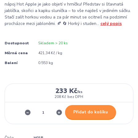
nápoj Hot Apple je jako objetí v hrníčku! Představ si šťavnatá
jablíčka, skořici a kapku sluníčka – to vše najdeš v jediném sáčku.
Stačí zalít horkou vodou a za pár minut se ocitneš na podzimní
procházce mezi jabloněmi. 🍂 🔄 Horký i studen...
celý popis
Dostupnost
Skladem > 20 ks
Měrná cena
421,34 Kč / kg
Balení
0.553 kg
233 Kč
/
ks
208 Kč
bez DPH
Přidat do košíku
Číslo
H01B