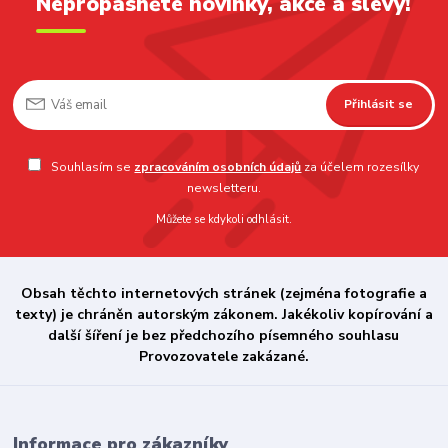
Nepropásněte novinky, akce a slevy!
Přihlásit se
Souhlasím se
zpracováním osobních údajů
za účelem rozesílky
newsletteru.
Můžete se kdykoli odhlásit.
Obsah těchto internetových stránek (zejména fotografie a
texty) je chráněn autorským zákonem. Jakékoliv kopírování a
další šíření je bez předchozího písemného souhlasu
Provozovatele zakázané.
Informace pro zákazníky