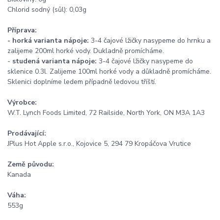
Chlorid sodný (sůl): 0,03g
Příprava:
-
horká varianta nápoje:
3-4 čajové lžičky nasypeme do hrnku a
zalijeme 200ml horké vody. Dukladně promícháme.
-
studená varianta nápoje:
3-4 čajové lžičky nasypeme do
sklenice 0.3l. Zalijeme 100ml horké vody a důkladně promícháme.
Sklenici doplníme ledem případně ledovou tříští.
Výrobce:
W.T. Lynch Foods Limited, 72 Railside, North York, ON M3A 1A3
Prodávající:
JPlus Hot Apple s.r.o., Kojovice 5, 294 79 Kropáčova Vrutice
Země původu:
Kanada
Váha:
553g