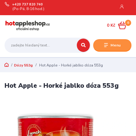
+420 737 820 740
(Po-Pá, 8-16 hod.)
0
0 Kč
Menu
Dózy 553g
Hot Apple - Horké jablko dóza 553g
Hot Apple - Horké jablko dóza 553g